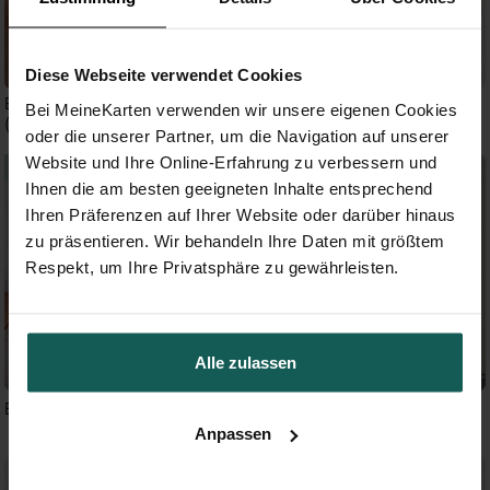
Diese Webseite verwendet Cookies
Blanco DUO Geburtstag
Blanco - 12x17,5cm (N27172)
Bei MeineKarten verwenden wir unsere eigenen Cookies
(N23174)
oder die unserer Partner, um die Navigation auf unserer
Website und Ihre Online-Erfahrung zu verbessern und
Ihnen die am besten geeigneten Inhalte entsprechend
Ihren Präferenzen auf Ihrer Website oder darüber hinaus
zu präsentieren. Wir behandeln Ihre Daten mit größtem
Respekt, um Ihre Privatsphäre zu gewährleisten.
Alle zulassen
Blanco - 13,8x9,5cm (N110335)
Blanco - 9,5x13,8cm (N210250)
Anpassen