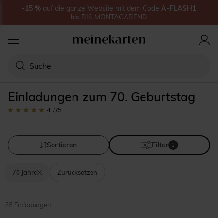
-15
%
auf
die ganze Website
mit dem Code
A-FLASH1
bis
BIS MONTAGABEND
Einladungen zum 70. Geburtstag
4.7
/5
Sortieren
Filter
1
70 Jahre
Zurücksetzen
25 Einladungen