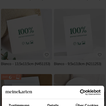
Blanco - 13,5x13,5cm (N451153)
Blanco - 9,5x13,8cm (N211253)
Zustimmung
Details
Über Cookies