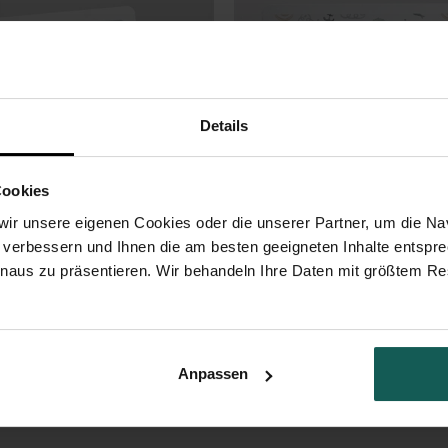
Details
Cookies
ir unsere eigenen Cookies oder die unserer Partner, um die Nav
 verbessern und Ihnen die am besten geeigneten Inhalte entspr
Hase
Baby Ocean
inaus zu präsentieren. Wir behandeln Ihre Daten mit größtem Re
urtstagseinladung polizeiauto
Anpassen