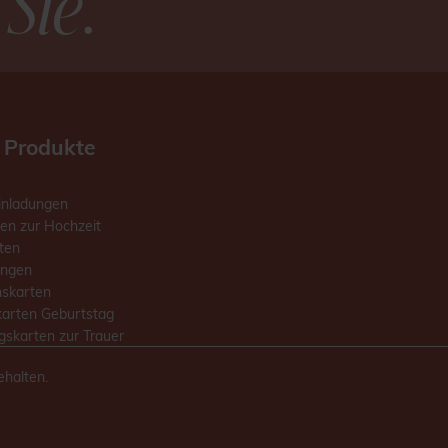
 Sie
.
 Produkte
inladungen
en zur Hochzeit
ten
ungen
skarten
karten Geburtstag
skarten zur Trauer
ehalten.