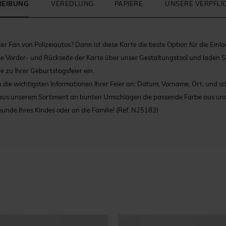
REIBUNG
VEREDLUNG
PAPIERE
UNSERE VERPFL
her Fan von Polizeiautos? Dann ist diese Karte die beste Option für die Einl
ie Vorder- und Rückseite der Karte über unser Gestaltungstool und laden Sie
zu Ihrer Geburtstagsfeier ein.
die wichtigsten Informationen Ihrer Feier an: Datum, Vorname, Ort, und sch
 aus unserem Sortiment an bunten Umschlägen die passende Farbe aus und 
unde Ihres Kindes oder an die Familie!
(Ref. N25183)