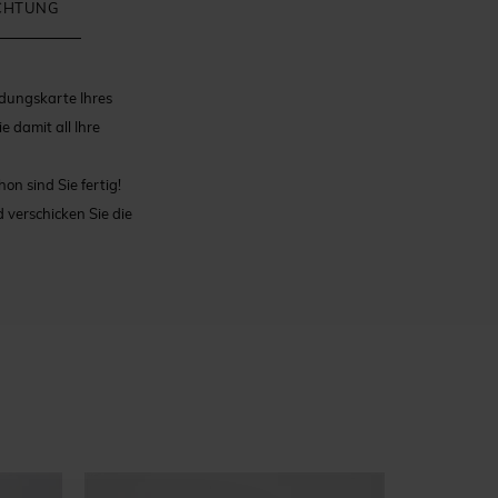
ICHTUNG
adungskarte Ihres
 damit all Ihre
on sind Sie fertig!
verschicken Sie die