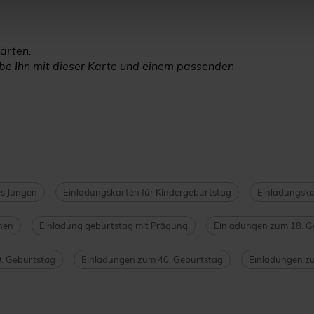
arten.
habe Ihn mit dieser Karte und einem passenden
es Jungen
Einladungskarten für Kindergeburtstag
Einladungska
nen
Einladung geburtstag mit Prägung
Einladungen zum 18. G
. Geburtstag
Einladungen zum 40. Geburtstag
Einladungen z