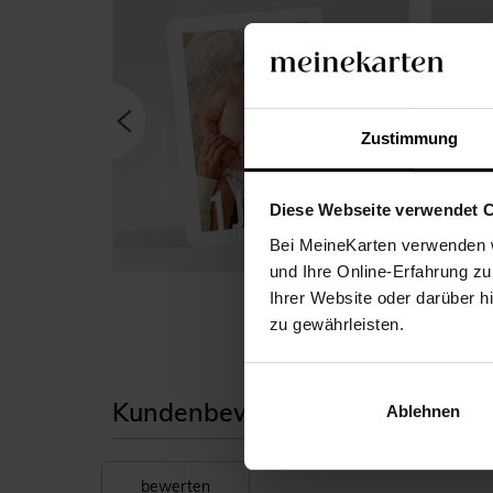
Zustimmung
Diese Webseite verwendet 
Bei MeineKarten verwenden w
und Ihre Online-Erfahrung zu
1 Jahr
Ihrer Website oder darüber h
zu gewährleisten.
Kundenbewertungen unserer geb
Ablehnen
bewerten