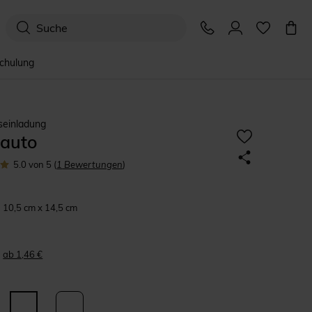
schulung
seinladung
iauto
5.0
von 5
(
1
Bewertungen
)
10,5 cm x 14,5 cm
ab 1,46 €