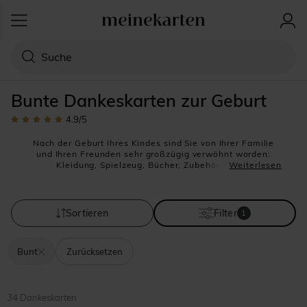
Bunte Dankeskarten zur Geburt
4.9
/5
Nach der Geburt Ihres Kindes sind Sie von Ihrer Familie
und Ihren Freunden sehr großzügig verwöhnt worden:
Kleidung, Spielzeug, Bücher, Zubehör für die
Weiterlesen
Kleinkinderpflege... die Liste der erhaltenen Geschenke ist
lang. Als Dankeschön empfehlen wir Ihnen, eine schöne
Karte zur verschicken. Wie wäre es hierzu mit einem
Modell mit einem Foto Ihres Babys. So können alle sehen,
Sortieren
Filter
1
wie schnell es schon gewachsen ist und wie es sich
entwickelt.
Unsere bunten Baby-Dankeskarten eignen sich dafür
Bunt
Zurücksetzen
perfekt, denn sie sind fröhlich und unterstreichen die
festliche Seite dieser Geburt. Gestalten Sie nach
Herzenslust alle unsere Vorlagen direkt in unserem
Online-Gestaltungstool. Fügen Sie Ihre schönsten
Babybilder hinzu und personalisieren Sie unseren
34 Dankeskarten