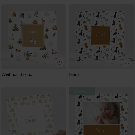
Mustertext, der Ihnen beim Formulieren eine gute
Hilfestellung leistet.
Gerne können Sie auch das Modell Ihrer Geburtskarten
wiederverwenden und mit einem passenden Dankestext
Ihren Liebsten ein paar persönliche Worte schicken.
Zusätzlich bieten wir Ihnen eine große Auswahl an
qualitativ hochwertigen Druckpapieren und farblich
passende Accessoires. Kreieren Sie eine einzigartige
Danksagungskarte, die Ihre Angehörigen noch lange Zeit
aufbewahren werden.
Weihnachtskind
Dinos