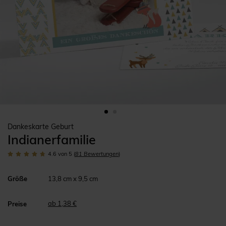
Dankeskarte Geburt
Indianerfamilie
4.6
von 5
(
81
Bewertungen
)
Größe
13,8 cm x 9,5 cm
ab 1,38 €
Preise