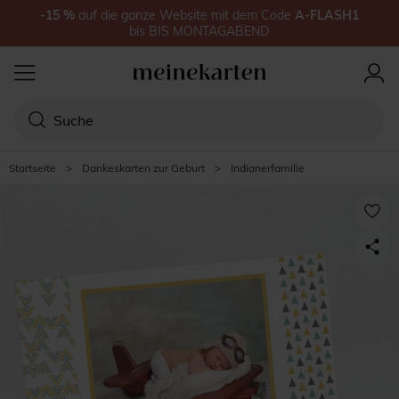
-15
%
auf
die ganze Website
mit dem Code
A-FLASH1
bis
BIS MONTAGABEND
Startseite
>
Dankeskarten zur Geburt
>
Indianerfamilie