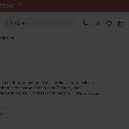
TERNACHT
schulung
t sattsehen an seinem Gesichtchen und möchten
aben sich so über den vielen Besuch, die
 Weise mit einer Dankeskarte bedanken. Auf
Weiterlesen
wählt, um die Geburt Ihres Babys mitzuteilen?
den wird sie sehr gefallen und ein Andenken an
os