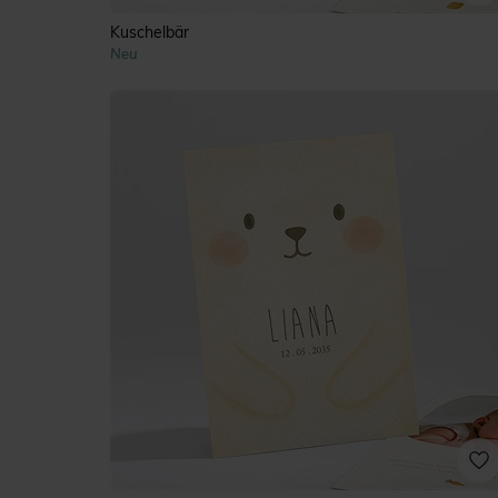
Kuschelbär
Neu