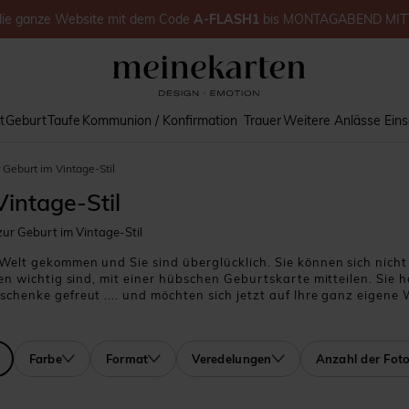
die ganze Website
mit dem Code
A-FLASH1
bis
MONTAGABEND MIT
t
Geburt
Taufe
Kommunion / Konfirmation
Trauer
Weitere Anlässe
Ein
 Geburt im Vintage-Stil
intage-Stil
r Geburt im Vintage-Stil
Welt gekommen und Sie sind überglücklich. Sie können sich nich
en wichtig sind, mit einer hübschen Geburtskarte mitteilen. Sie h
chenke gefreut .... und möchten sich jetzt auf Ihre ganz eigene
 Karten für alle Anlässe. Haben Sie eine Karte im Vintage-Stil ge
tage-Danksagungskarte zur Geburt. Ihrer Familie und ihren Freun
Farbe
Format
Veredelungen
Anzahl der Fot