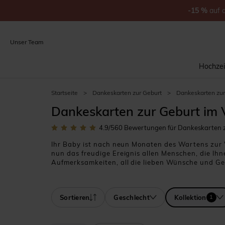
-15
%
auf
Unser Team
Hochzei
Startseite
>
Dankeskarten zur Geburt
>
Dankeskarten zur
Dankeskarten zur Geburt im V
4.9
/5
60
Bewertungen für Dankeskarten zu
Ihr Baby ist nach neun Monaten des Wartens zur 
nun das freudige Ereignis allen Menschen, die Ihn
Aufmerksamkeiten, all die lieben Wünsche und Ges
unserer Website finden Sie elegante und stilvolle
Dann bleiben Sie beim gleichen Stil: mit der Vin
dieses freudige Ereignis sein.
Sortieren
Geschlecht
Kollektion
1