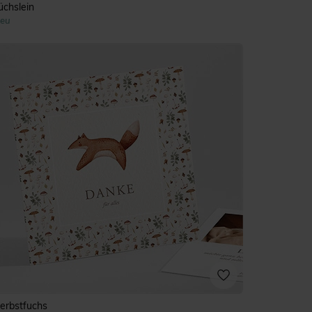
üchslein
eu
erbstfuchs