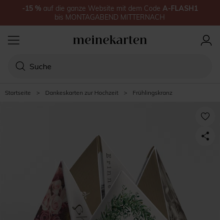
-15
%
auf
die ganze Website
mit dem Code
A-FLASH1
bis
MONTAGABEND MITTERNACH
Startseite
>
Dankeskarten zur Hochzeit
>
Frühlingskranz