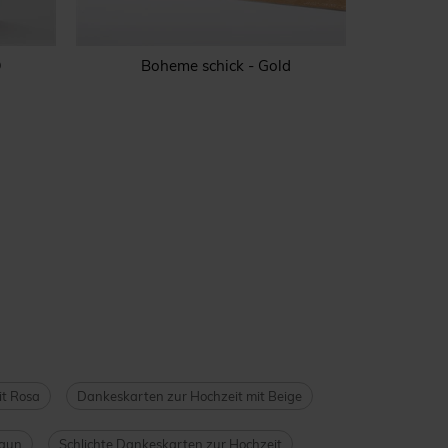
O
Boheme schick - Gold
Weiße
it Rosa
Dankeskarten zur Hochzeit mit Beige
raun
Schlichte Dankeskarten zur Hochzeit