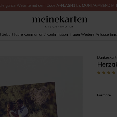
die ganze Website
mit dem Code
A-FLASH1
bis
MONTAGABEND MI
t
Geburt
Taufe
Kommunion / Konfirmation
Trauer
Weitere Anlässe
Ein
Dankeskart
Herza
Formate