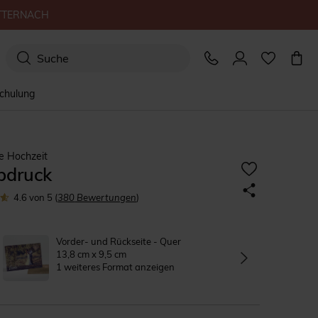
TTERNACH
schulung
e Hochzeit
bdruck
4.6
von 5
(
380
Bewertungen
)
Vorder- und Rückseite - Quer
13,8 cm x 9,5 cm
1 weiteres Format anzeigen