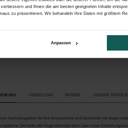
 verbessern und Ihnen die am besten geeigneten Inhalte entspr
inaus zu präsentieren. Wir behandeln Ihre Daten mit größtem Re
Briefumschlag
Anpassen
REIBUNG
VEREDLUNG
PAPIERE
UNSERE VERPFL
Ihren Hochzeitsgästen für Ihre Anwesenheit und Geschenke mit dieser roman
ungskarte. Die Farbe der Fingerabdrücke kann über unser Gestaltungsstud