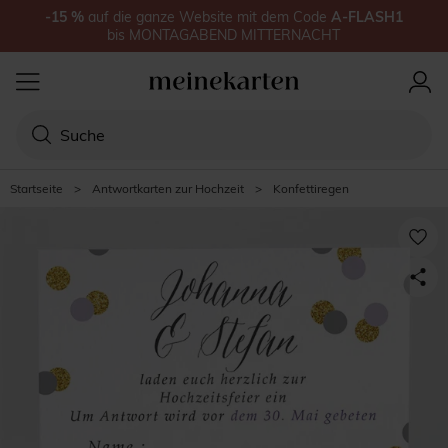
-15
%
auf
die ganze Website
mit dem Code
A-FLASH1
bis
MONTAGABEND MITTERNACHT
Startseite
>
Antwortkarten zur Hochzeit
>
Konfettiregen