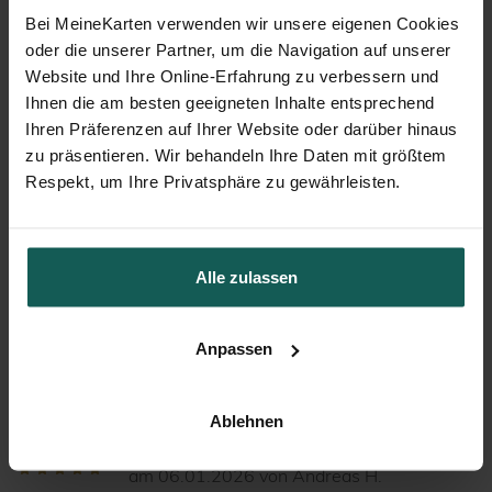
Bei MeineKarten verwenden wir unsere eigenen Cookies
oder die unserer Partner, um die Navigation auf unserer
Website und Ihre Online-Erfahrung zu verbessern und
Ihnen die am besten geeigneten Inhalte entsprechend
Ihren Präferenzen auf Ihrer Website oder darüber hinaus
zu präsentieren. Wir behandeln Ihre Daten mit größtem
Respekt, um Ihre Privatsphäre zu gewährleisten.
Best Moments
Waldleben
Alle zulassen
Kundenbewertungen unserer
Anpassen
adventskalender lieblingsmomente
Ablehnen
bewerten
am 06.01.2026 von Andreas H.