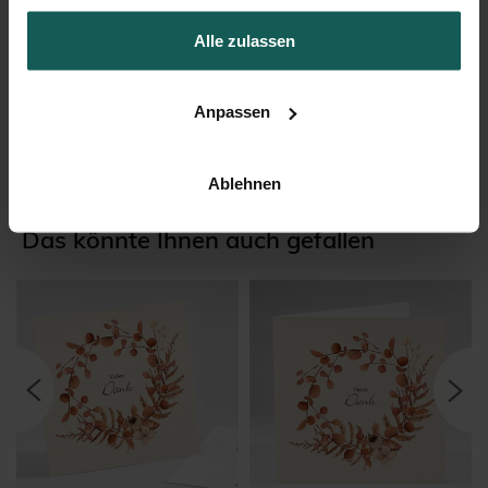
Alle zulassen
Briefumschlag
Anpassen
Ablehnen
Das könnte Ihnen auch gefallen