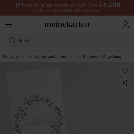
-15
%
auf
die ganze Website
mit dem Code
A-FLASH1
bis
MONTAGABEND MITTERNACH
Startseite
>
Menükarten zur Kommunion
>
Blätter und Vergoldung