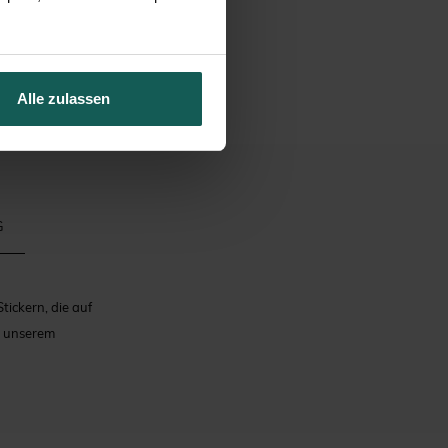
Alle zulassen
G
ickern, die auf
n unserem