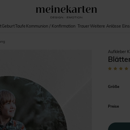
t
Geburt
Taufe
Kommunion / Konfirmation
Trauer
Weitere Anlässe
Ein
ung
Aufkleber 
Blätte
Größe
Preise