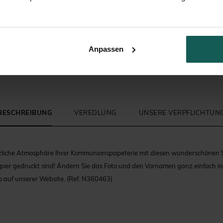
Kirchenheft Kommunion
Zuckermandeln
Anpassen
BESCHREIBUNG
VEREDLUNG
UNSERE VERPFLICHTUN
nzliche Atmosphäre Ihrer Kommunionspapeterie mit diesen wunderschönen St
ier gedruckt sind! Ändern Sie das Foto und den Vornamen ganz einfach i
o auf unserer Website.
(Ref. N360463)