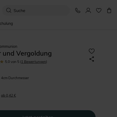
schulung
Kommunion
r und Vergoldung
5.0
von 5
(
1
Bewertungen
)
4cm Durchmesser
ab 0,42 €