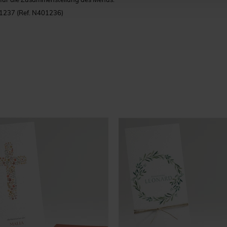
01237
(Ref. N401236)