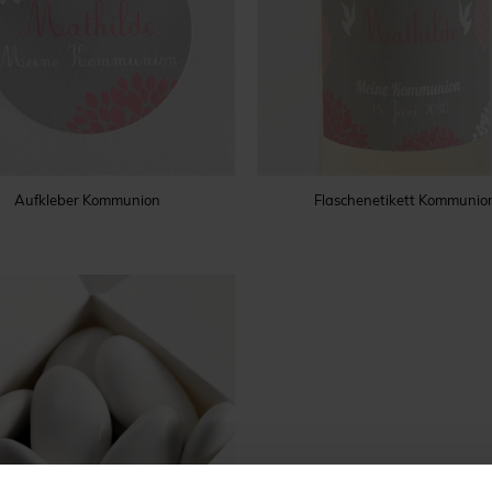
Aufkleber Kommunion
Flaschenetikett Kommunio