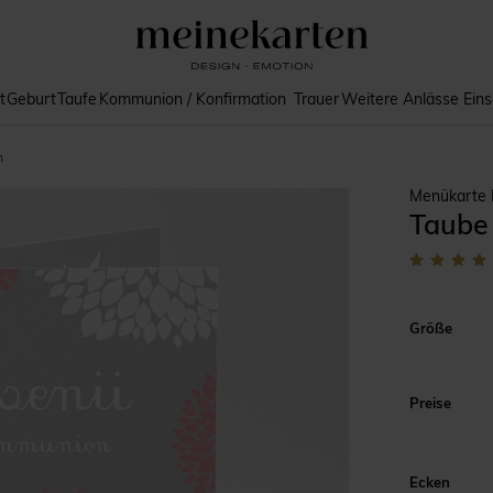
t
Geburt
Taufe
Kommunion / Konfirmation
Trauer
Weitere Anlässe
Ein
n
Menükarte
Taube
Größe
Preise
Ecken