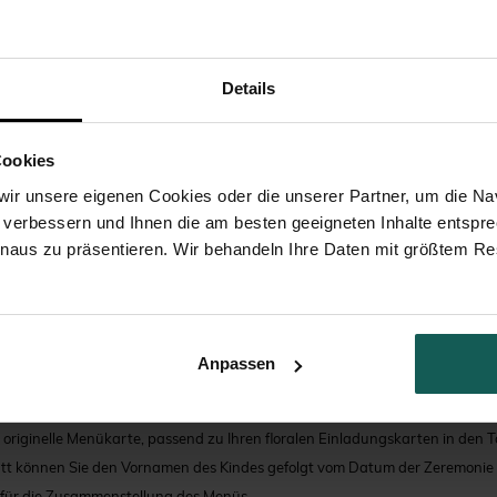
Details
Zuckermandeln
Cookies
ir unsere eigenen Cookies oder die unserer Partner, um die Nav
 verbessern und Ihnen die am besten geeigneten Inhalte entspr
inaus zu präsentieren. Wir behandeln Ihre Daten mit größtem Re
REIBUNG
VEREDLUNG
PAPIERE
UNSERE VERPFL
Anpassen
e originelle Menükarte, passend zu Ihren floralen Einladungskarten in den
tt können Sie den Vornamen des Kindes gefolgt vom Datum der Zeremonie e
 für die Zusammenstellung des Menüs.