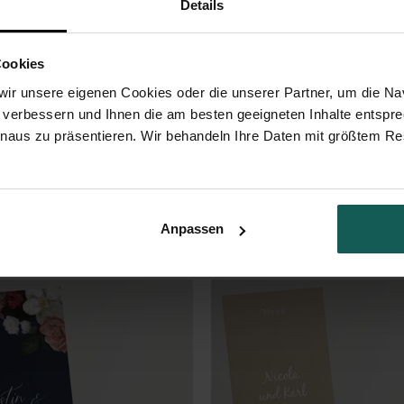
Details
Cookies
 für Ihr Hochzeitmenü. Auf der Titelseite stehen die Vornamen des Paares
ir unsere eigenen Cookies oder die unserer Partner, um die Nav
aben Sie Platz für die Zusammensetzung Ihres Menüs.
(Ref. N401141)
 verbessern und Ihnen die am besten geeigneten Inhalte entspr
inaus zu präsentieren. Wir behandeln Ihre Daten mit größtem Re
Anpassen