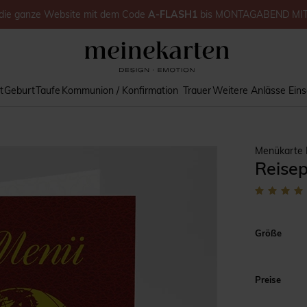
die ganze Website
mit dem Code
A-FLASH1
bis
MONTAGABEND MI
t
Geburt
Taufe
Kommunion / Konfirmation
Trauer
Weitere Anlässe
Ein
Menükarte 
Reisep
Größe
Preise