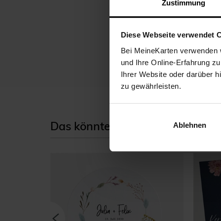
Zustimmung
Diese Webseite verwendet 
Eine schöne Klappkarte
Bei MeineKarten verwenden w
Trauung. Im Inneren h
und Ihre Online-Erfahrung zu
Ihrer Website oder darüber h
zu gewährleisten.
Das könnte Ihnen auch gefallen
Ablehnen