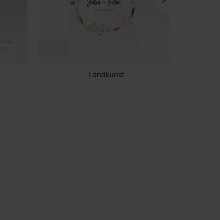
Landkunst
Gravu