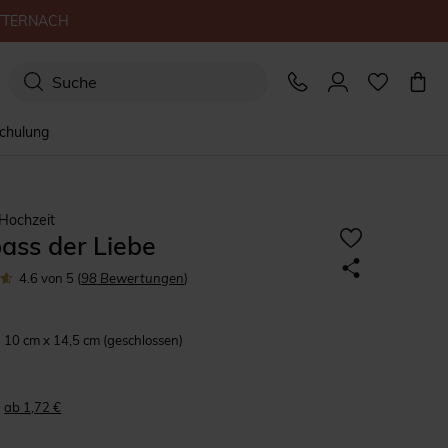
TTERNACH
schulung
Hochzeit
ass der Liebe
4.6
von 5
(
98
Bewertungen
)
10 cm x 14,5 cm (geschlossen)
ab 1,72 €