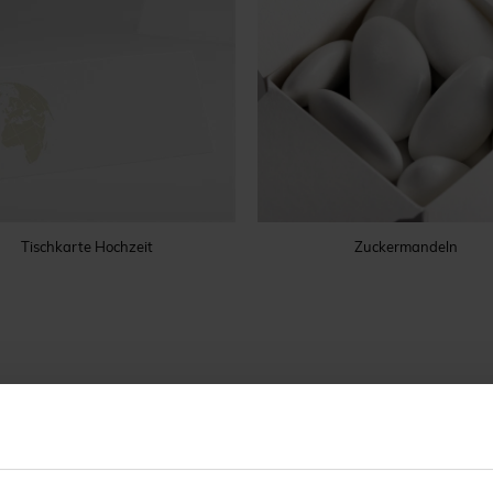
Tischkarte Hochzeit
Zuckermandeln
REIBUNG
VEREDLUNG
PAPIERE
UNSERE VERPFL