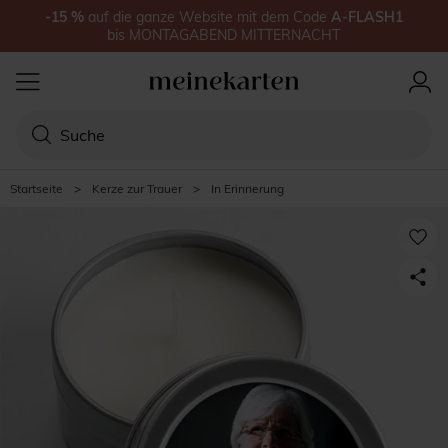
-15
%
auf
die ganze Website
mit dem Code
A-FLASH1
bis
MONTAGABEND MITTERNACHT
Startseite
>
Kerze zur Trauer
>
In Erinnerung