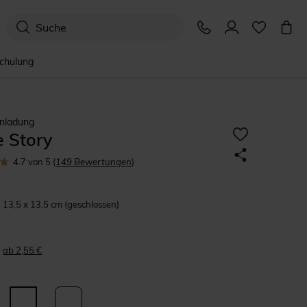
schulung
inladung
e Story
4.7
von 5
(
149
Bewertungen
)
13,5 x 13,5 cm (geschlossen)
ab 2,55 €