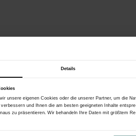
Details
Cookies
VEREDLUNG
PAPIERE
UMSCHLÄGE
UNSERE
ir unsere eigenen Cookies oder die unserer Partner, um die Nav
 verbessern und Ihnen die am besten geeigneten Inhalte entspr
inaus zu präsentieren. Wir behandeln Ihre Daten mit größtem Re
n Einladung, die durch eine zweifarbige Schnur zusammengebunden wird, kö
ündigen. Ihre Fotos, die Sie in unserem Online Tool ganz einfach einfügen
grund besonders gut zur Geltung. Diese originelle und raffinierte Foto Ka