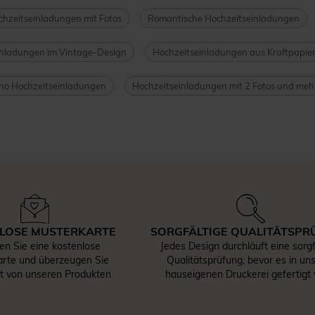
hzeitseinladungen mit Fotos
Romantische Hochzeitseinladungen
inladungen im Vintage-Design
Hochzeitseinladungen aus Kraftpapie
ho Hochzeitseinladungen
Hochzeitseinladungen mit 2 Fotos und meh
LOSE MUSTERKARTE
SORGFÄLTIGE QUALITÄTSPR
len Sie eine kostenlose
Jedes Design durchläuft eine sorgf
rte und überzeugen Sie
Qualitätsprüfung, bevor es in un
st von unseren Produkten.
hauseigenen Druckerei gefertigt 