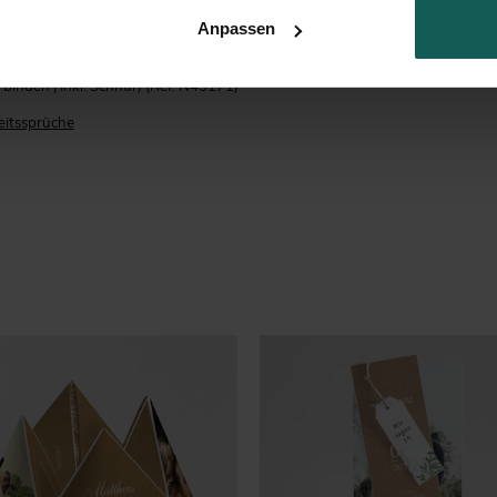
erfreuen!
Anpassen
binden | Inkl. Schnur)
(Ref. N45171)
itssprüche