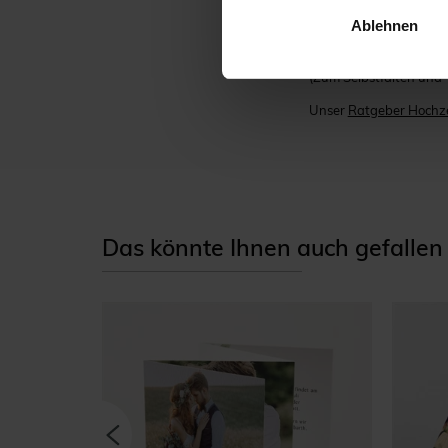
wird Ihre Gäste sicher 
Ablehnen
(Zum Selbstfalten und -
Unser
Ratgeber Hochze
Das könnte Ihnen auch gefallen