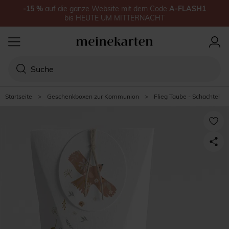
-15
%
auf
die ganze Website
mit dem Code
A-FLASH1
bis
HEUTE UM MITTERNACHT
Startseite
>
Geschenkboxen zur Kommunion
>
Flieg Taube - Schachtel