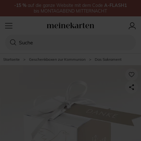
-15
%
auf
die ganze Website
mit dem Code
A-FLASH1
bis
MONTAGABEND MITTERNACHT
Startseite
>
Geschenkboxen zur Kommunion
>
Das Sakrament