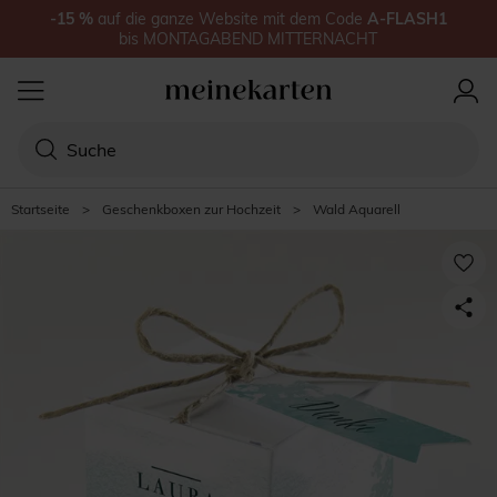
-15
%
auf
die ganze Website
mit dem Code
A-FLASH1
bis
MONTAGABEND MITTERNACHT
Startseite
>
Geschenkboxen zur Hochzeit
>
Wald Aquarell