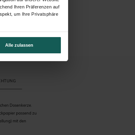
echend Ihren Präferenzen auf
spekt, um Ihre Privatsphäre
Alle zulassen
ICHTUNG
ischen Dosenkerze.
uckpapier passend zu
llung) mit den