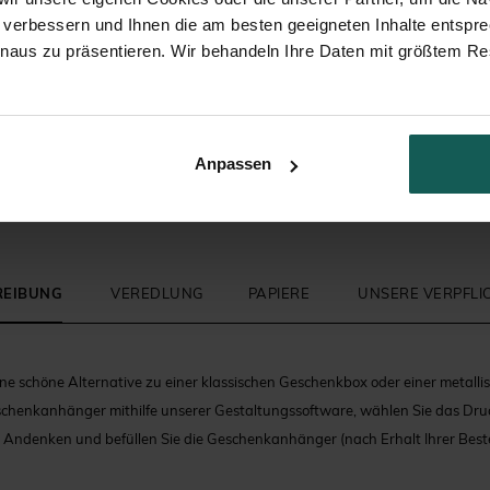
 verbessern und Ihnen die am besten geeigneten Inhalte entspr
inaus zu präsentieren. Wir behandeln Ihre Daten mit größtem Re
Kirchenheft Kommunion
Zuckermandeln
Anpassen
REIBUNG
VEREDLUNG
PAPIERE
UNSERE VERPFL
ne schöne Alternative zu einer klassischen Geschenkbox oder einer metall
schenkanhänger mithilfe unserer Gestaltungssoftware, wählen Sie das Dr
Andenken und befüllen Sie die Geschenkanhänger (nach Erhalt Ihrer Beste