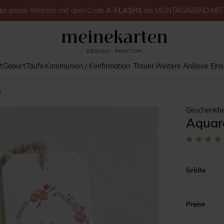
die ganze Website
mit dem Code
A-FLASH1
bis
MONTAGABEND MIT
t
Geburt
Taufe
Kommunion / Konfirmation
Trauer
Weitere Anlässe
Ein
z
Geschenkb
Aquar
Größe
Preise