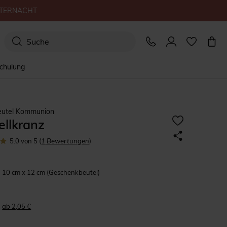
TERNACHT
schulung
eutel Kommunion
ellkranz
5.0
von 5
(
1
Bewertungen
)
10 cm x 12 cm (Geschenkbeutel)
ab 2,05 €