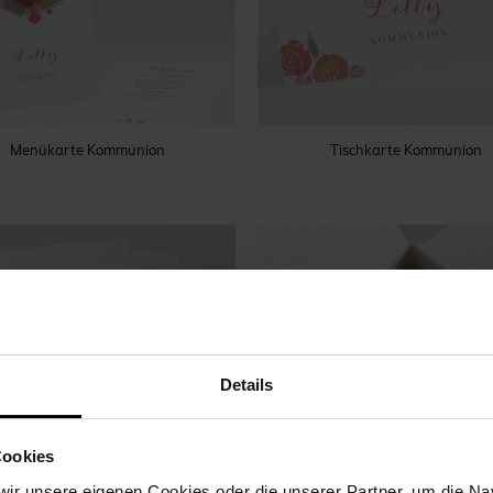
Menükarte Kommunion
Tischkarte Kommunion
Details
Cookies
ir unsere eigenen Cookies oder die unserer Partner, um die Nav