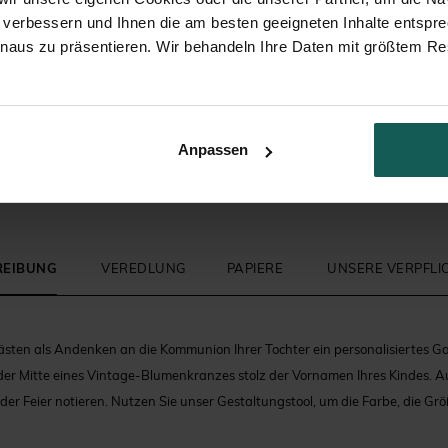
 verbessern und Ihnen die am besten geeigneten Inhalte entspr
inaus zu präsentieren. Wir behandeln Ihre Daten mit größtem Re
Kirchenheft Kommunion
Zuckermandeln
Anpassen
REIBUNG
VEREDLUNG
PAPIERE
UNSERE VERPFL
Gästen als Andenken an die Kommunion Ihrer Tochter ein personalisiertes G
 der Mitte eines Vintage-Blumenkranzes stolz der Vornamen Ihres Kindes. A
er Feier notieren. Nutzen Sie unser Gestaltungstool, um die Farbe, die Grö