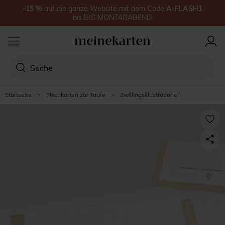
-15
%
auf
die ganze Website
mit dem Code
A-FLASH1
bis
BIS MONTAGABEND
Startseite
>
Tischkarten zur Taufe
>
Zwillingsillustrationen