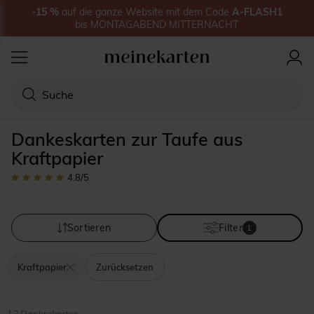
-15
%
auf
die ganze Website
mit dem Code
A-FLASH1
bis
MONTAGABEND MITTERNACHT
Dankeskarten zur Taufe aus
Kraftpapier
4.8
/5
Sortieren
Filter
1
Kraftpapier
Zurücksetzen