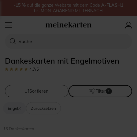
-15
%
auf
die ganze Website
mit dem Code
A-FLASH1
bis
MONTAGABEND MITTERNACH
Dankeskarten mit Engelmotiven
4.7
/5
Sortieren
Filter
1
Engel
Zurücksetzen
13 Dankeskarten