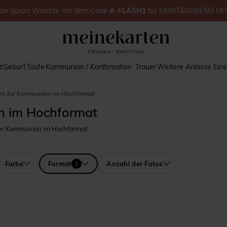
die ganze Website
mit dem Code
A-FLASH1
bis
MONTAGABEND MI
t
Geburt
Taufe
Kommunion / Konfirmation
Trauer
Weitere Anlässe
Ein
en zur Kommunion im Hochformat
n im Hochformat
ur Kommunion im Hochformat
Farbe
Format
Anzahl der Fotos
1