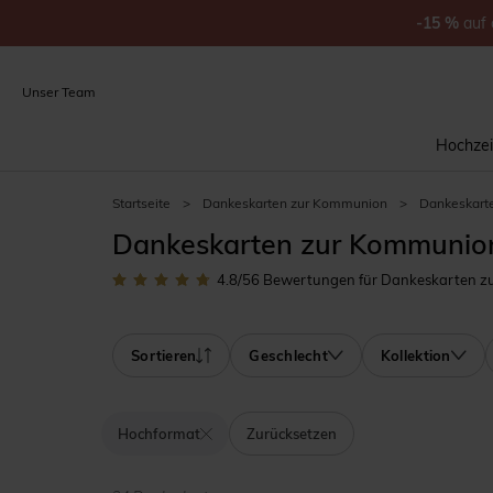
-15
%
auf
Unser Team
Hochzei
Startseite
>
Dankeskarten zur Kommunion
>
Dankeskart
Dankeskarten zur Kommunio
4.8
/5
6
Bewertungen für Dankeskarten z
Sortieren
Geschlecht
Kollektion
Hochformat
Zurücksetzen