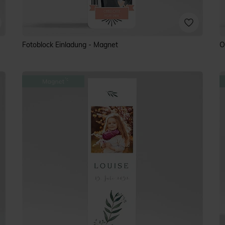
Fotoblock Einladung - Magnet
O