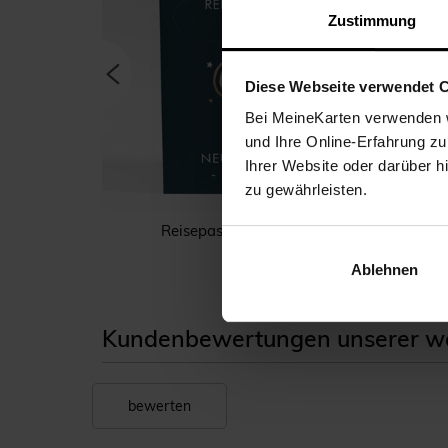
Zustimmung
Diese Webseite verwendet 
Bei MeineKarten verwenden w
und Ihre Online-Erfahrung zu
Ihrer Website oder darüber h
zu gewährleisten.
e
Reisepass ins neue Jahr
Ablehnen
Kundenbewertungen unserer we
bewerten