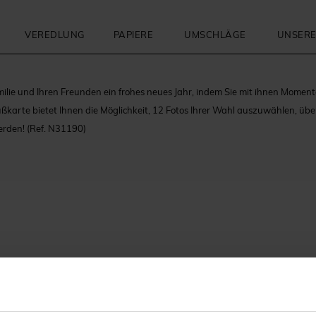
VEREDLUNG
PAPIERE
UMSCHLÄGE
UNSERE
ilie und Ihren Freunden ein frohes neues Jahr, indem Sie mit ihnen Momen
ußkarte bietet Ihnen die Möglichkeit, 12 Fotos Ihrer Wahl auszuwählen, über 
erden!
(Ref. N31190)