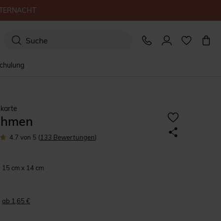
TERNACHT
schulung
karte
ahmen
4.7
von 5
(
133
Bewertungen
)
15 cm x 14 cm
ab 1,65 €