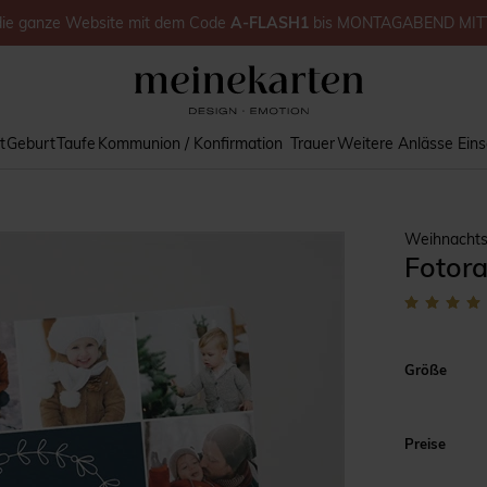
die ganze Website
mit dem Code
A-FLASH1
bis
MONTAGABEND MIT
t
Geburt
Taufe
Kommunion / Konfirmation
Trauer
Weitere Anlässe
Ein
Weihnachts
Fotor
Größe
Preise