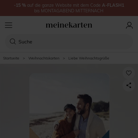
-15
%
auf
die ganze Website
mit dem Code
A-FLASH1
bis
MONTAGABEND MITTERNACH
Startseite
>
Weihnachtskarten
>
Liebe Weihnachtsgrüße