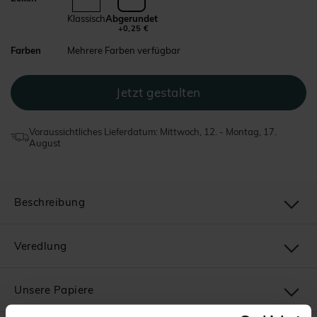
Klassisch
Abgerundet
+0,25 €
Farben
Mehrere Farben verfügbar
Voraussichtliches Lieferdatum: Mittwoch, 12. - Montag, 17.
August
Beschreibung
Veredlung
Unsere Papiere