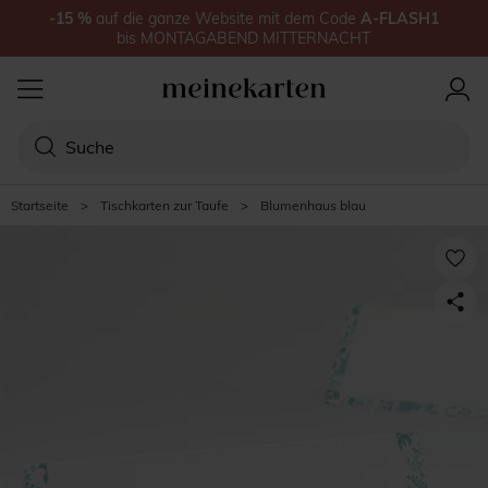
-15
%
auf
die ganze Website
mit dem Code
A-FLASH1
bis
MONTAGABEND MITTERNACHT
Startseite
>
Tischkarten zur Taufe
>
Blumenhaus blau