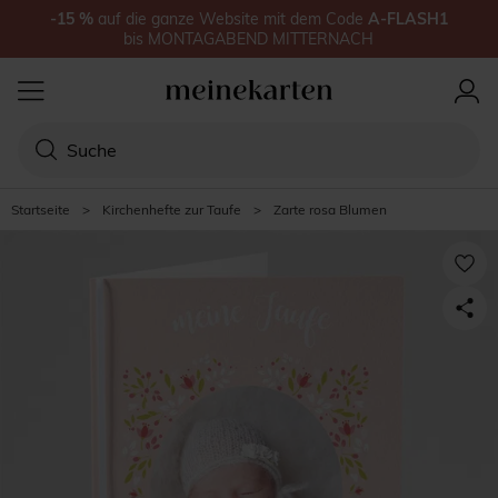
-15
%
auf
die ganze Website
mit dem Code
A-FLASH1
bis
MONTAGABEND MITTERNACH
Startseite
>
Kirchenhefte zur Taufe
>
Zarte rosa Blumen