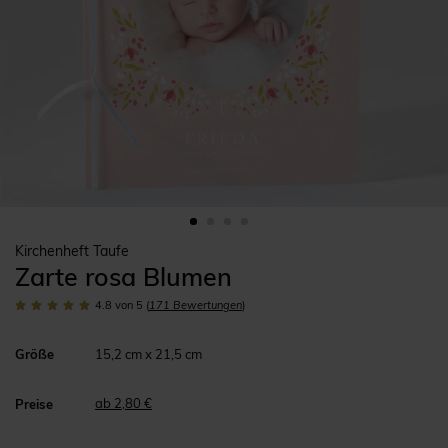
Kirchenheft Taufe
Zarte rosa Blumen
4.8
von 5
(
171
Bewertungen
)
Größe
15,2 cm x 21,5 cm
ab 2,80 €
Preise