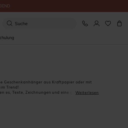
BEND
schulung
iese Geschenkanhänger aus Kraftpapier oder mit
 im Trend!
uben es, Texte, Zeichnungen und eine ganze Reihe
Weiterlesen
tgeschenke, personalisieren Sie die
sie als Ersatz für Tischkärtchen. Kurzum, sie
slichen Moment zu machen.