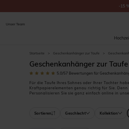
-15
Unser Team
Hochzei
Startseite
>
Geschenkanhänger zur Taufe
>
Geschenkanhä
Geschenkanhänger zur Taufe 
5.0
/5
7
Bewertungen für Geschenkanhänge
Für die Taufe Ihres Sohnes oder Ihrer Tochter ha
Kraftpapierelementen genau richtig für Sie. Denn 
Personalisieren Sie sie ganz einfach online in un
von Personalisierungen hinzuzufügen. All unsere K
Zuckermandelschachteln für Ihre Gäste, knoten Sie 
bieten Ihnen eine ganze Reihe von Möglichkeiten
Sortieren
Geschlecht
Kollektion