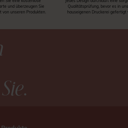
len Sie eine kostenlose
Jedes Design durchläuft eine sorgf
rte und überzeugen Sie
Qualitätsprüfung, bevor es in un
st von unseren Produkten.
hauseigenen Druckerei gefertigt 
n
 Sie
.
 Produkte