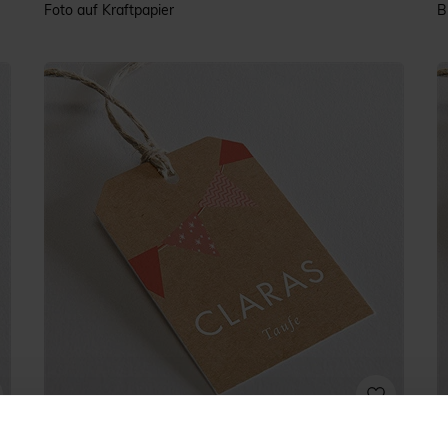
Foto auf Kraftpapier
B
Rosa Girlande
V