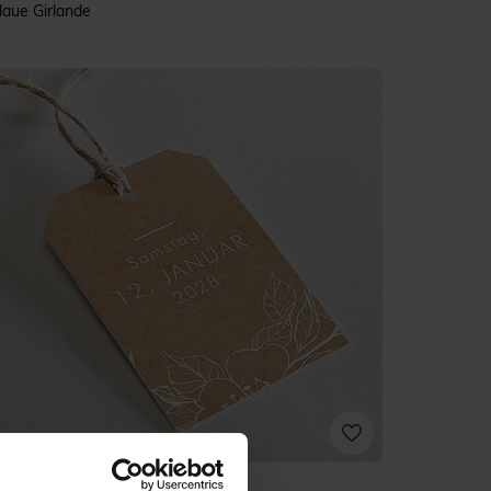
laue Girlande
eredelung auf Kraft