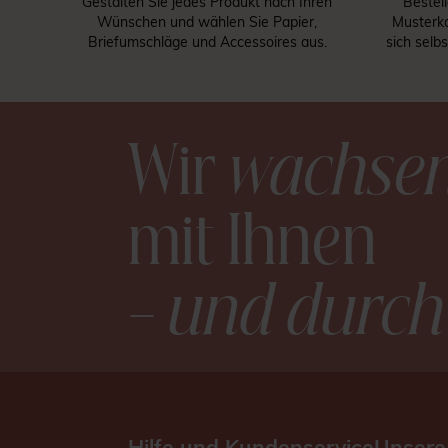
Gestalten Sie jedes Produkt nach Ihren
Bestel
Wünschen und wählen Sie Papier,
Musterka
Briefumschläge und Accessoires aus.
sich selb
Wir
wachse
mit Ihnen
– und durch
Hilfe und Kundenservice
Unsere