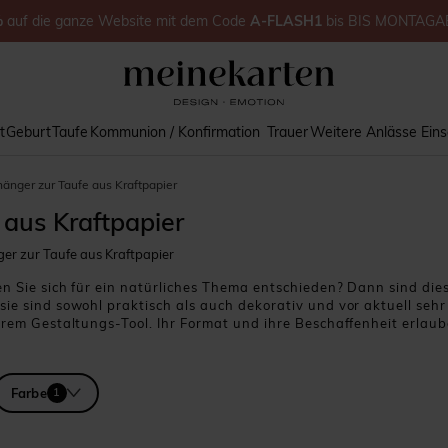
%
auf
die ganze Website
mit dem Code
A-FLASH1
bis
BIS MONTAGA
t
Geburt
Taufe
Kommunion / Konfirmation
Trauer
Weitere Anlässe
Ein
nger zur Taufe aus Kraftpapier
aus Kraftpapier
r zur Taufe aus Kraftpapier
ben Sie sich für ein natürliches Thema entschieden? Dann sind d
sie sind sowohl praktisch als auch dekorativ und vor aktuell sehr
serem Gestaltungs-Tool. Ihr Format und ihre Beschaffenheit erla
raft-Etiketten sind vielseitig verwendbar: Verzieren Sie Ihre Gas
sie um die gefalteten oder gerollten Servietten oder nutzen Sie 
, um die Taufe Ihres Kindes zu einem einzigartigen und unverges
Farbe
1