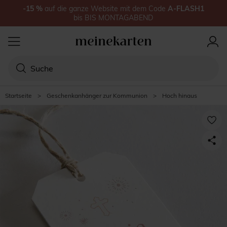
-15
%
auf
die ganze Website
mit dem Code
A-FLASH1
bis
BIS MONTAGABEND
Startseite
>
Geschenkanhänger zur Kommunion
>
Hoch hinaus