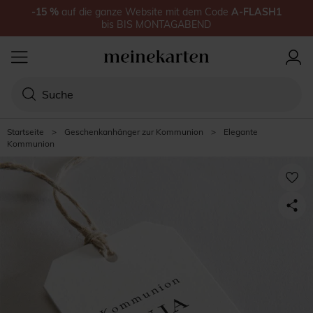
-15
%
auf
die ganze Website
mit dem Code
A-FLASH1
bis
BIS MONTAGABEND
Startseite
>
Geschenkanhänger zur Kommunion
>
Elegante
Kommunion