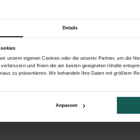
Details
Cookies
ir unsere eigenen Cookies oder die unserer Partner, um die Nav
 verbessern und Ihnen die am besten geeigneten Inhalte entspr
Scrabble 30 Jahre
Hey 20 Jahre
inaus zu präsentieren. Wir behandeln Ihre Daten mit größtem Re
urtstagseinladung verrücktes zebra
Anpassen