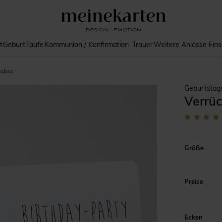
t
Geburt
Taufe
Kommunion / Konfirmation
Trauer
Weitere Anlässe
Ein
Zebra
Geburtstag
Verrüc
Größe
Preise
Ecken