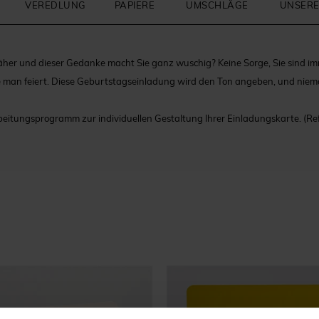
VEREDLUNG
PAPIERE
UMSCHLÄGE
UNSERE
äher und dieser Gedanke macht Sie ganz wuschig? Keine Sorge, Sie sind i
e man feiert. Diese Geburtstagseinladung wird den Ton angeben, und niem
beitungsprogramm zur individuellen Gestaltung Ihrer Einladungskarte.
(Re