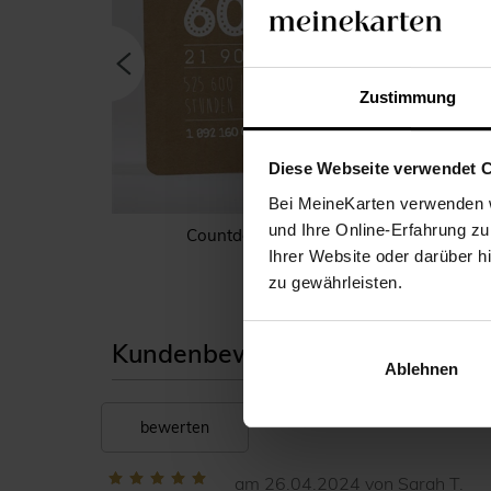
Zustimmung
Diese Webseite verwendet 
Bei MeineKarten verwenden w
und Ihre Online-Erfahrung zu
 - Magnet
Countdown 60 Jahre
Ihrer Website oder darüber h
zu gewährleisten.
Kundenbewertungen unserer geb
Ablehnen
bewerten
am 26.04.2024 von Sarah T.