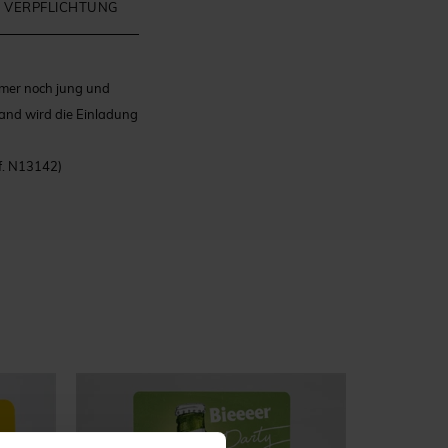
 VERPFLICHTUNG
mmer noch jung und
and wird die Einladung
f. N13142)