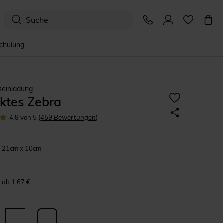
schulung
seinladung
ktes Zebra
4.8
von 5
(
459
Bewertungen
)
21cm x 10cm
ab 1,67 €