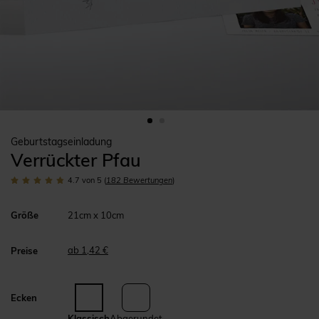
Geburtstagseinladung
Verrückter Pfau
4.7
von 5
(
182
Bewertungen
)
Größe
21cm x 10cm
ab 1,42 €
Preise
Ecken
Klassisch
Abgerundet