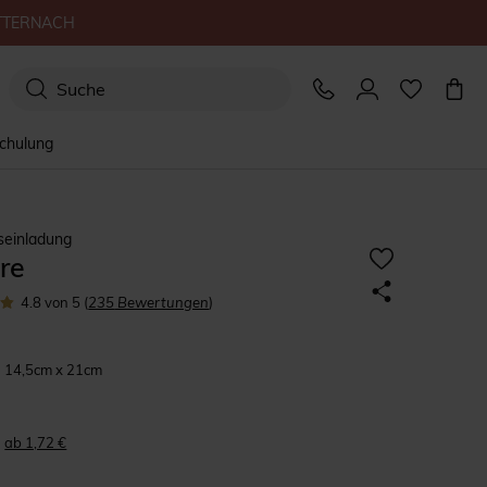
TTERNACH
schulung
seinladung
re
4.8
von 5
(
235
Bewertungen
)
14,5cm x 21cm
ab 1,72 €