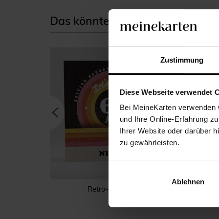
Das könnte Ihnen auch gefallen
Zustimmung
Diese Webseite verwendet 
Bei MeineKarten verwenden w
und Ihre Online-Erfahrung zu
Ihrer Website oder darüber h
zu gewährleisten.
Ablehnen
Jahre
Retro-Stil 60 Jahre
Bl