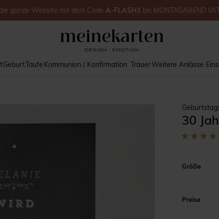
die ganze Website
mit dem Code
A-FLASH1
bis
MONTAGABEND MI
t
Geburt
Taufe
Kommunion / Konfirmation
Trauer
Weitere Anlässe
Ein
Geburtstag
30 Jah
Größe
Preise