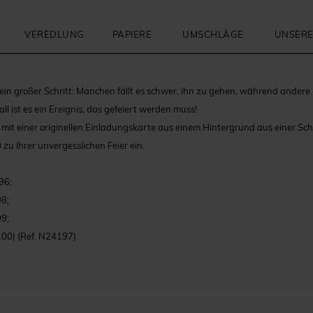
VEREDLUNG
PAPIERE
UMSCHLÄGE
UNSERE
 ein großer Schritt: Manchen fällt es schwer, ihn zu gehen, während andere
ll ist es ein Ereignis, das gefeiert werden muss!
 mit einer originellen Einladungskarte aus einem Hintergrund aus einer Sch
 zu Ihrer unvergesslichen Feier ein.
96;
8;
9;
100)
(Ref. N24197)