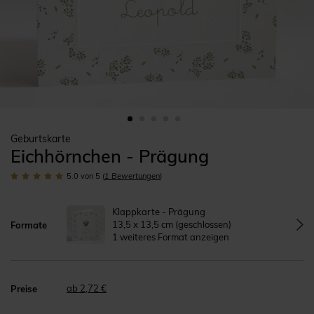
Geburtskarte
Eichhörnchen - Prägung
5.0
von 5
(
1
Bewertungen
)
Klappkarte - Prägung
13,5 x 13,5 cm (geschlossen)
Formate
1 weiteres Format anzeigen
ab 2,72 €
Preise