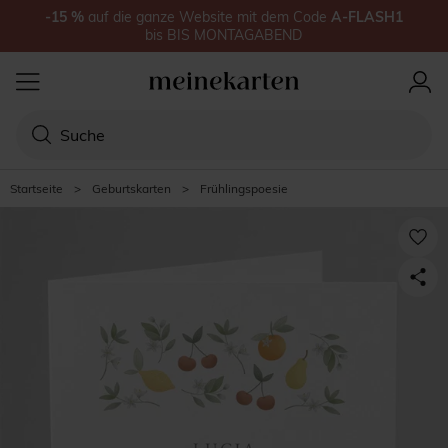
-15
%
auf
die ganze Website
mit dem Code
A-FLASH1
bis
BIS MONTAGABEND
Startseite
>
Geburtskarten
>
Frühlingspoesie