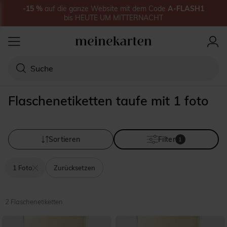
-15
%
auf
die ganze Website
mit dem Code
A-FLASH1
bis
HEUTE UM MITTERNACHT
Flaschenetiketten taufe mit 1 foto
Sortieren
Filter
1
1 Foto
Zurücksetzen
2 Flaschenetiketten