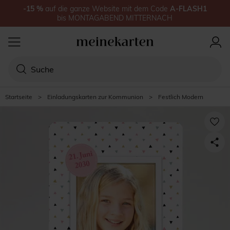
-15
%
auf
die ganze Website
mit dem Code
A-FLASH1
bis
MONTAGABEND MITTERNACH
Startseite
>
Einladungskarten zur Kommunion
>
Festlich Modern