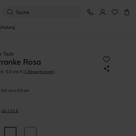
schulung
e Taufe
rranke Rosa
5.0
von 5
(
1
Bewertungen
)
9,5 cm x 9,5 cm
ab 1,01 €