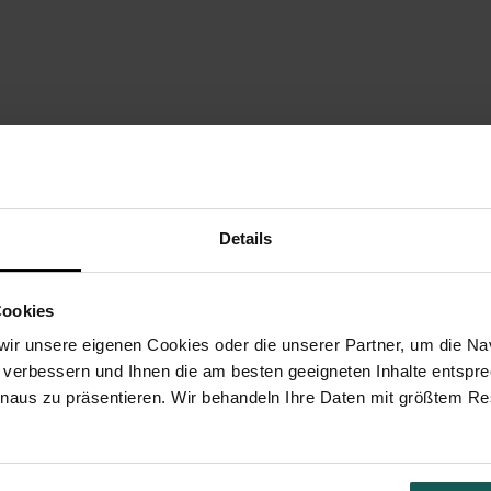
Details
Cookies
VEREDLUNG
PAPIERE
UMSCHLÄGE
UNSERE
ir unsere eigenen Cookies oder die unserer Partner, um die Nav
 verbessern und Ihnen die am besten geeigneten Inhalte entspr
inaus zu präsentieren. Wir behandeln Ihre Daten mit größtem Re
lieben, diese elegante und süße Dankeskarte nach der gemeinsamen Tauffei
urde mit rosafarbenen Blättern gewählt, um der Dankeskarte einen pflanz
se Karte kann mithilfe unseres Layout-Tools vollständig personalisiert wer