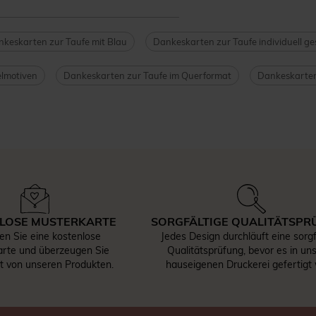
keskarten zur Taufe mit Blau
Dankeskarten zur Taufe individuell ge
lmotiven
Dankeskarten zur Taufe im Querformat
Dankeskarten
LOSE MUSTERKARTE
SORGFÄLTIGE QUALITÄTSPR
len Sie eine kostenlose
Jedes Design durchläuft eine sorgf
rte und überzeugen Sie
Qualitätsprüfung, bevor es in un
st von unseren Produkten.
hauseigenen Druckerei gefertigt 