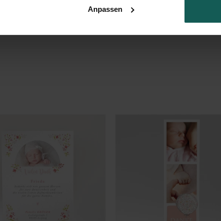
Anpassen
inen Punkte und der Blätter der Blumenranke wählen.
(Ref. N301451)