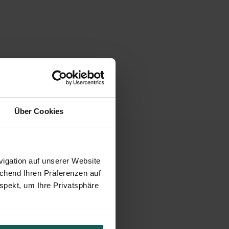
Über Cookies
 VERPFLICHTUNG
igation auf unserer Website
echend Ihren Präferenzen auf
spekt, um Ihre Privatsphäre
er Ihres Kindes zu
lichen und femininen
den. Dort können Sie