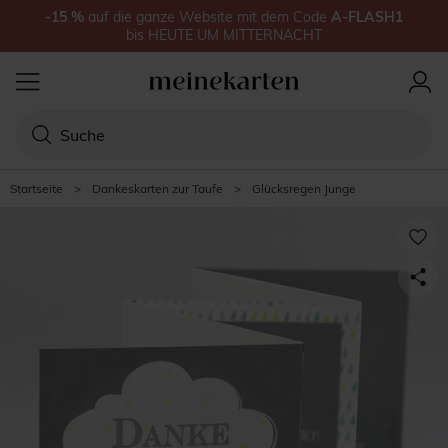
-15
%
auf
die ganze Website
mit dem Code
A-FLASH1
bis
HEUTE UM MITTERNACHT
Startseite
>
Dankeskarten zur Taufe
>
Glücksregen Junge