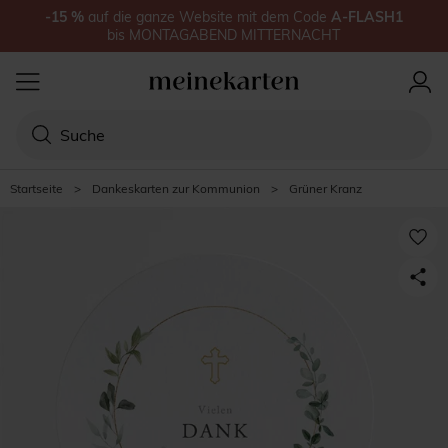
-15
%
auf
die ganze Website
mit dem Code
A-FLASH1
bis
MONTAGABEND MITTERNACHT
Startseite
>
Dankeskarten zur Kommunion
>
Grüner Kranz