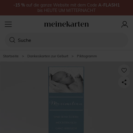
-15
%
auf
die ganze Website
mit dem Code
A-FLASH1
bis
HEUTE UM MITTERNACHT
Startseite
>
Dankeskarten zur Geburt
>
Piktogramm