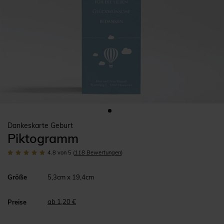
Dankeskarte Geburt
Piktogramm
4.8
von 5
(
118
Bewertungen
)
Größe
5,3cm x 19,4cm
ab 1,20 €
Preise