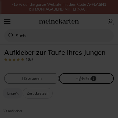
-15
%
auf
die ganze Website
mit dem Code
A-FLASH1
bis
MONTAGABEND MITTERNACH
Aufkleber zur Taufe Ihres Jungen
4.8
/5
Sortieren
Filter
1
Junge
Zurücksetzen
59 Aufkleber