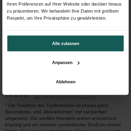
Ihren Präferenzen auf Ihrer Website oder darüber hinaus
zu präsentieren. Wir behandeln Ihre Daten mit größtem
Respekt, um Ihre Privatsphäre zu gewährleisten.
Taufmandeln weiß
Taufdragees zartgrün
Alle zulassen
Kundenbewertungen unserer
zuckermandeln taufdragees
Anpassen
dunkelblau
Ablehnen
bewerten
am 13.03.2025 von Tobias E.
" Die Tradition der Taufmandeln ist etwas ganz
Besonderes, und „MeineKarten“ hat sie perfekt
umgesetzt. Die weißen Mandeln waren aromatisch,
knackig und ein schöner symbolischer Gruß an unsere