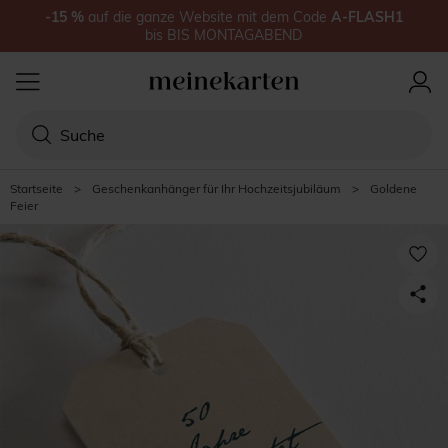
-15
%
auf
die ganze Website
mit dem Code
A-FLASH1
bis
BIS MONTAGABEND
Startseite
>
Geschenkanhänger für Ihr Hochzeitsjubiläum
>
Goldene
Feier