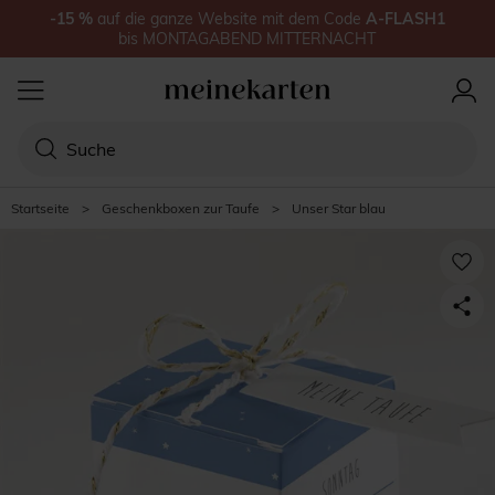
-15
%
auf
die ganze Website
mit dem Code
A-FLASH1
bis
MONTAGABEND MITTERNACHT
Startseite
>
Geschenkboxen zur Taufe
>
Unser Star blau