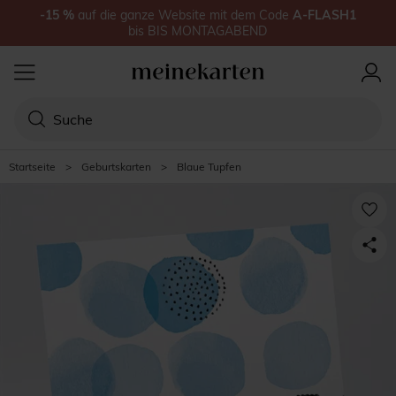
-15
%
auf
die ganze Website
mit dem Code
A-FLASH1
bis
BIS MONTAGABEND
Startseite
>
Geburtskarten
>
Blaue Tupfen