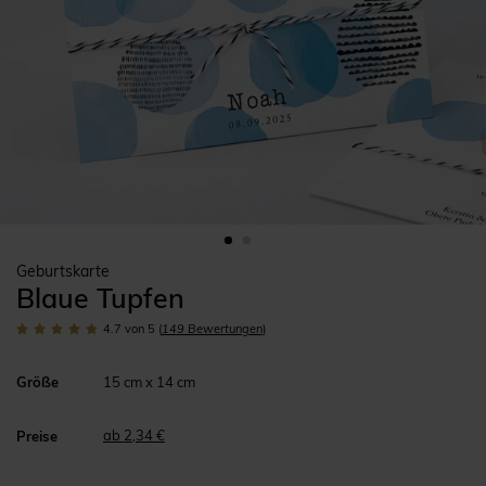
Geburtskarte
Blaue Tupfen
4.7
von 5
(
149
Bewertungen
)
Größe
15 cm x 14 cm
ab 2,34 €
Preise