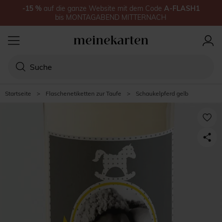
-15
%
auf
die ganze Website
mit dem Code
A-FLASH1
bis
MONTAGABEND MITTERNACH
Startseite
>
Flaschenetiketten zur Taufe
>
Schaukelpferd gelb