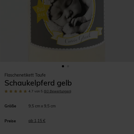
Flaschenetikett Taufe
Schaukelpferd gelb
4.7
von 5
(
93
Bewertungen
)
Größe
9,5 cm x 9,5 cm
ab 1,15 €
Preise