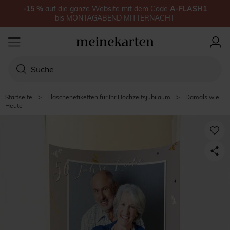
-15
%
auf
die ganze Website
mit dem Code
A-FLASH1
bis
MONTAGABEND MITTERNACHT
Startseite
>
Flaschenetiketten für Ihr Hochzeitsjubiläum
>
Damals wie
Heute